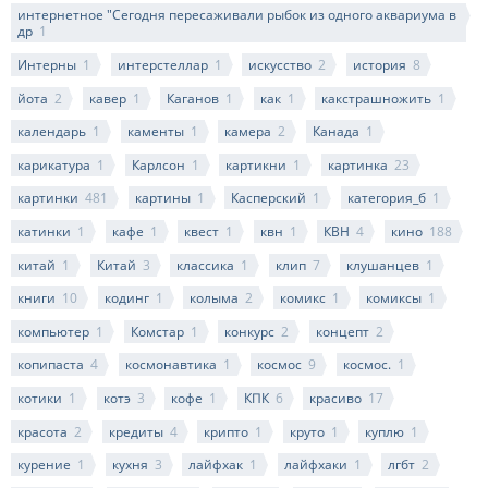
интернетное "Сегодня пересаживали рыбок из одного аквариума в
др
1
Интерны
1
интерстеллар
1
искусство
2
история
8
йота
2
кавер
1
Каганов
1
как
1
какстрашножить
1
календарь
1
каменты
1
камера
2
Канада
1
карикатура
1
Карлсон
1
картикни
1
картинка
23
картинки
481
картины
1
Касперский
1
категория_б
1
катинки
1
кафе
1
квест
1
квн
1
КВН
4
кино
188
китай
1
Китай
3
классика
1
клип
7
клушанцев
1
книги
10
кодинг
1
колыма
2
комикс
1
комиксы
1
компьютер
1
Комстар
1
конкурс
2
концепт
2
копипаста
4
космонавтика
1
космос
9
космос.
1
котики
1
котэ
3
кофе
1
КПК
6
красиво
17
красота
2
кредиты
4
крипто
1
круто
1
куплю
1
курение
1
кухня
3
лайфхак
1
лайфхаки
1
лгбт
2