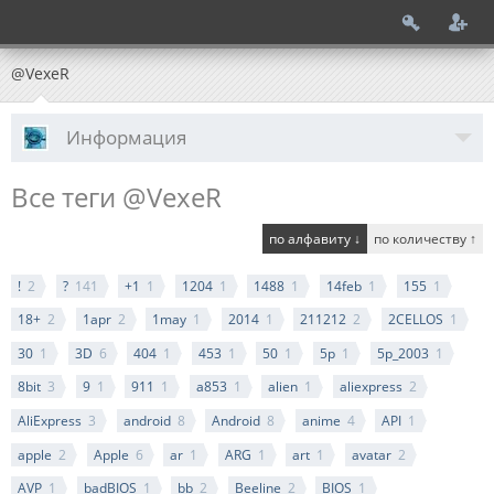
@VexeR
Информация
Все теги @VexeR
по алфавиту ↓
по количеству ↑
!
2
?
141
+1
1
1204
1
1488
1
14feb
1
155
1
18+
2
1apr
2
1may
1
2014
1
211212
2
2CELLOS
1
30
1
3D
6
404
1
453
1
50
1
5р
1
5р_2003
1
8bit
3
9
1
911
1
a853
1
alien
1
aliexpress
2
AliExpress
3
android
8
Android
8
anime
4
API
1
apple
2
Apple
6
ar
1
ARG
1
art
1
avatar
2
AVP
1
badBIOS
1
bb
2
Beeline
2
BIOS
1