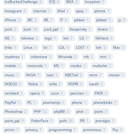
IceBucketChallenge
2
ICQ
4
IKEA
2
Inception
7
Instagram
1
internet
1
iPad
1
ipaq
1
iphone
1
iPhone
2
IRC
2
IRL
1
IT
6
jabber
1
Jabber
1
js
3
juick
2
Juick
16
juick_ppl
1
Kaspersky
1
kinect
1
KIS
1
labview
2
lego
1
leit
1
LG
1
lifehack
2
links
1
Linux
3
lol
1
LOL
6
LOST
4
lotr
2
Mac
2
madmax
1
milestone
1
Miranda
2
mk
1
mm
1
mobile
1
motorola
1
MS
1
msdos
1
multiclet
1
music
1
NASA
1
nazi
1
NBCFail
2
nemi
1
nissan
1
NOD32
1
Nokia
1
nsfw
1
NSFW
2
oauth
1
oembed
1
opera
4
ozon
1
pacman
1
PADI
3
PayPal
1
PC
1
phantomjs
1
phone
1
phonebloks
1
Photoshop
2
PHP
12
phpBB
2
ploit
1
point
3
point_ppl
3
PokerFace
1
polit
66
PR
1
prestigio
1
prism
1
privacy
1
programming
1
prometeus
1
Psy
1