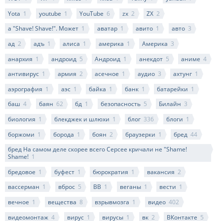
Yota
1
youtube
1
YouTube
6
zx
2
ZX
2
а "Shave! Shave!". Может
1
аватар
1
авито
1
авто
3
ад
2
адъ
1
алиса
1
америка
1
Америка
3
анархия
1
андроид
5
Андроид
1
анекдот
5
аниме
4
антивирус
1
армия
2
асечное
1
аудио
3
ахтунг
1
аэрография
1
аэс
1
байка
1
банк
1
батарейки
1
баш
4
баян
62
бд
1
безопасность
5
Билайн
3
биология
1
блекджек и шлюхи
1
блог
336
блоги
1
боржоми
1
борода
1
боян
2
браузерки
1
бред
44
бред На самом деле скорее всего Серсее кричали не "Shame!
Shame!
1
бредовое
1
буфест
1
бюрократия
1
вакансия
2
вассерман
1
вброс
5
ВВ
1
веганы
1
вести
1
вечное
1
вещества
8
взрывмозга
1
видео
402
видеомонтаж
4
вирус
1
вирусы
1
вк
2
ВКонтакте
5