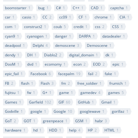
boomstarter
1
bug
1
C#
1
C++
1
CAD
1
captcha
1
car
1
casio
1
CC
2
cc09
1
CF
1
chrome
1
CIA
1
com
1
construct2
1
coub
5
credit
1
css
2
CSS
1
cyan9
1
cyanogen
1
danger
1
DARPA
1
datadealer
1
deadpool
1
Delphi
4
demoscene
3
Demoscene
1
dendy
1
DH
1
Diablo2
2
digital_domain
1
dk
1
DooM
1
dvd
1
ecomomy
1
econ
2
EOD
2
epic
1
epic_fail
1
Facebook
6
facepalm
19
fail
2
fake
1
FB
2
flash
1
Flash
3
fm
2
free_soldier
1
frumich
1
fujitsu
1
fw
1
G+
1
game
1
gamedev
4
games
5
Games
1
Garfield
102
GIF
60
GitHub
1
Gmail
1
Godville
1
google
1
Google
10
googlewave
1
gorillaz
1
GoT
2
GOT
1
greenpeace
1
GSM
1
habr
3
hardware
1
hd
1
HDD
1
help
4
HP
2
HTML
1