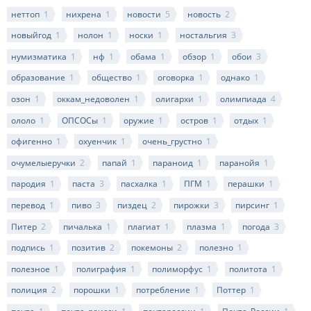
неттоп
1
нихрена
1
новости
5
новость
2
новыйгод
1
нолон
1
носки
1
ностальгия
3
нумизматика
1
нф
1
обама
1
обзор
1
обои
3
образование
1
общество
1
оговорка
1
однако
1
озон
1
оккам_недоволен
1
олигархи
1
олимпиада
4
ололо
1
ОПСОСы
1
оружие
1
остров
1
отдых
1
офигенно
1
охуенчик
1
очень_грустно
1
очумелыеручки
2
папай
1
параноид
1
паранойя
1
пародия
1
паста
3
пасхалка
1
ПГМ
1
перашки
1
перевод
1
пиво
3
пиздец
2
пирожки
3
пирсинг
1
Питер
2
пичалька
1
плагиат
1
плазма
1
погода
3
подпись
1
позитив
2
покемоны
2
полезно
1
полезное
1
полиграфия
1
полиморфус
1
политота
1
полиция
2
порошки
1
потребление
1
Поттер
1