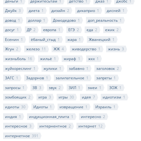
деньги
1
держитесьтам
1
детство
1
джаз
1
джобс
1
Джуйк
3
диета
1
дизайн
2
дикаприо
1
дисней
1
довод
1
доллар
1
Домодедово
1
доп_реальность
1
досуг
1
ДР
2
европа
1
ЕГЭ
2
еда
2
ежик
2
Есенин
1
ёбаный_стыд
1
жара
1
Жванецкий
1
Жгун
2
железо
11
ЖЖ
4
живодерство
1
жизнь
3
жизньболь
16
жильё
1
жираф
1
жкх
1
жуйкореслинг
1
жулики
1
забавно
1
заголовок
2
ЗАГС
1
Задорнов
1
залипательное
1
запреты
1
запросы
1
ЗВ
3
звук
2
ЗИЛ
1
змеи
1
ЗОЖ
1
зомбоящик
2
игра
3
игры
30
идея
7
идиотизм
1
идиоты
30
Идиоты
1
извращение
1
Израиль
1
индия
1
индукционная_плита
1
интересно
2
интересное
3
интернентное
2
интернет
12
интернетное
391