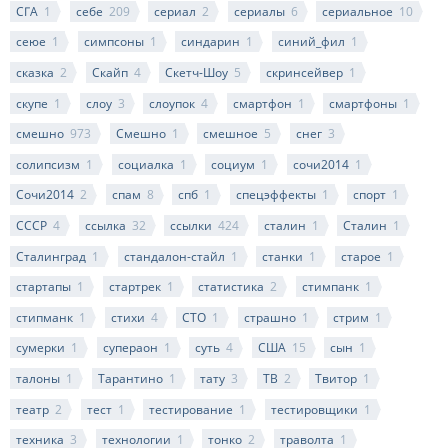
СГА
1
себе
209
сериал
2
сериалы
6
сериальное
10
сеюе
1
симпсоны
1
синдарин
1
синий_фил
1
сказка
2
Скайп
4
Скетч-Шоу
5
скринсейвер
1
скупе
1
слоу
3
слоупок
4
смартфон
1
смартфоны
1
смешно
973
Смешно
1
смешное
5
снег
3
солипсизм
1
социалка
1
социум
1
сочи2014
1
Сочи2014
2
спам
8
спб
1
спецэффекты
1
спорт
1
СССР
4
ссылка
32
ссылки
424
сталин
1
Сталин
1
Сталинград
1
стандалон-стайл
1
станки
1
старое
1
стартапы
1
стартрек
1
статистика
2
стимпанк
1
стипманк
1
стихи
4
СТО
1
страшно
1
стрим
1
сумерки
1
супераон
1
суть
4
США
15
сын
1
талоны
1
Тарантино
1
тату
3
ТВ
2
Твитор
1
театр
2
тест
1
тестирование
1
тестировщики
1
техника
3
технологии
1
тонко
2
траволта
1