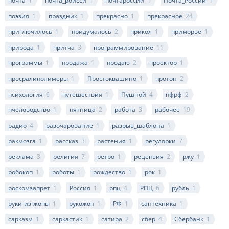
почта
1
почта_роисси
1
почтароссии
1
Почта_России
1
поэзия
1
праздник
1
прекрасно
1
прекрасное
24
приглючилось
1
придумалось
2
прикол
1
приморье
1
природа
1
притча
3
программирование
11
программы
1
продажа
1
продаю
2
проектор
1
просралиполимеры
1
Простоквашино
1
протон
2
психология
6
путешествия
1
Пушной
4
пфрф
2
пчеловодство
1
пятница
2
работа
3
рабочее
19
радио
4
разочарование
1
разрыв_шаблона
1
ракмозга
1
рассказ
3
растения
1
регулярки
7
реклама
3
религия
7
ретро
1
рецензия
2
ржу
1
робокоп
1
роботы
1
рождество
1
рок
1
роскомзапрет
1
Россия
1
рпц
4
РПЦ
6
рубль
1
руки-из-жопы
1
рукожоп
1
РФ
1
сантехника
1
сарказм
1
саркастик
1
сатира
2
сбер
4
Сбербанк
1