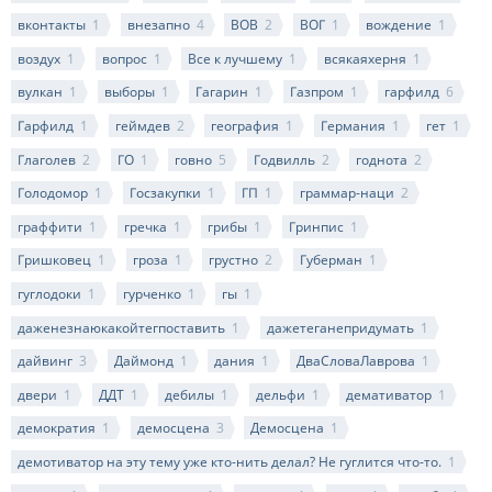
вконтакты
1
внезапно
4
ВОВ
2
ВОГ
1
вождение
1
воздух
1
вопрос
1
Все к лучшему
1
всякаяхерня
1
вулкан
1
выборы
1
Гагарин
1
Газпром
1
гарфилд
6
Гарфилд
1
геймдев
2
география
1
Германия
1
гет
1
Глаголев
2
ГО
1
говно
5
Годвилль
2
годнота
2
Голодомор
1
Госзакупки
1
ГП
1
граммар-наци
2
граффити
1
гречка
1
грибы
1
Гринпис
1
Гришковец
1
гроза
1
грустно
2
Губерман
1
гуглодоки
1
гурченко
1
гы
1
даженезнаюкакойтегпоставить
1
дажетеганепридумать
1
дайвинг
3
Даймонд
1
дания
1
ДваСловаЛаврова
1
двери
1
ДДТ
1
дебилы
1
дельфи
1
демативатор
1
демократия
1
демосцена
3
Демосцена
1
демотиватор на эту тему уже кто-нить делал? Не гуглится что-то.
1