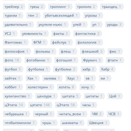
трейлер
2
треш
2
троллинг
1
трололо
2
трындец
1
туризм
1
тян
2
убитьвсехлюдей
1
угрозы
1
удивительно
1
укулеле-ньюс
1
улей
1
уп
1
уроды
3
УС2
1
уязвимость
1
факты
2
фантастика
2
Фантомас
1
ФГМ
1
фейспук
1
филология
1
философия
1
фильмы
1
флеш
1
флешмоб
3
фмс
1
фото
18
фотобанки
1
фотошоп
1
Фрумич
3
фтагн
1
футбол
5
футболка
1
футболки
2
хабр
2
Хабр
4
хайтек
1
Хак
1
халява
1
Хаус
1
хв
1
хм
1
хоббит
1
холестерин
1
хотеть
8
хочу
6
хулиганство
1
цензура
1
цитата
5
цитаты
1
Цой
1
цЭтата
14
цэтато
148
цЭтато
58
часы
5
чебурашка
1
черный
1
читать_всем
1
ЧМ
2
ЧСВ
1
чтобыпомнили
1
чушь
1
шахматы
1
Швеция
1