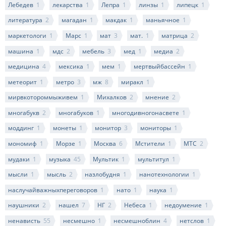
Лебедев
1
лекарства
1
Лепра
1
линзы
1
липецк
1
литература
2
магадан
1
макдак
1
маньячное
1
маркетологи
1
Марс
1
мат
3
мат.
1
матрица
2
машина
1
мдс
2
мебель
3
мед
1
медиа
2
медицина
4
мексика
1
мем
1
мертвыйбассейн
1
метеорит
1
метро
3
мж
8
миракл
1
мирвкотороммыживем
1
Михалков
2
мнение
2
многабукв
2
многабуков
1
многодивногонасвете
1
моддинг
1
монеты
1
монитор
3
мониторы
1
мономиф
1
Морзе
1
Москва
6
Мстители
1
МТС
2
мудаки
1
музыка
45
Мультик
1
мультитул
1
мысли
1
мысль
2
назлобудня
1
нанотехнологии
1
наслучайважныхпереговоров
1
нато
1
наука
1
наушники
2
нашел
7
НГ
2
Небеса
1
недоумение
1
ненависть
55
несмешно
1
несмешноблин
4
нетслов
1