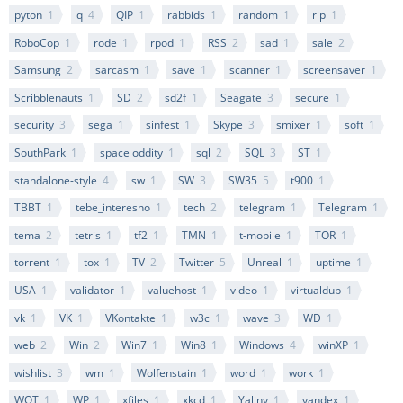
pyton
1
q
4
QIP
1
rabbids
1
random
1
rip
1
RoboCop
1
rode
1
rpod
1
RSS
2
sad
1
sale
2
Samsung
2
sarcasm
1
save
1
scanner
1
screensaver
1
Scribblenauts
1
SD
2
sd2f
1
Seagate
3
secure
1
security
3
sega
1
sinfest
1
Skype
3
smixer
1
soft
1
SouthPark
1
space oddity
1
sql
2
SQL
3
ST
1
standalone-style
4
sw
1
SW
3
SW35
5
t900
1
TBBT
1
tebe_interesno
1
tech
2
telegram
1
Telegram
1
tema
2
tetris
1
tf2
1
TMN
1
t-mobile
1
TOR
1
torrent
1
tox
1
TV
2
Twitter
5
Unreal
1
uptime
1
USA
1
validator
1
valuehost
1
video
1
virtualdub
1
vk
1
VK
1
VKontakte
1
w3c
1
wave
3
WD
1
web
2
Win
2
Win7
1
Win8
1
Windows
4
winXP
1
wishlist
3
wm
1
Wolfenstain
1
word
1
work
1
WOT
1
WP
1
xfiles
1
xkcd
1
Yaliny
1
yandex
1